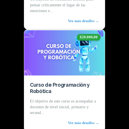
pensar críticamente el lugar de las
emociones e...
Ver más detalles →
$20.000,00
Curso de Programación y
Robótica
El objetivo de este curso es acompañar a
docentes de nivel inicial, primario y
secund...
Ver más detalles →